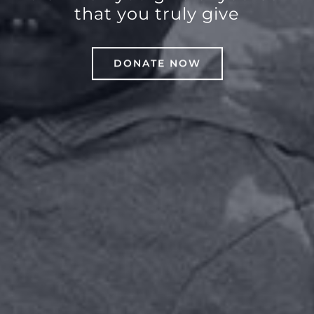
that you truly give
DONATE NOW