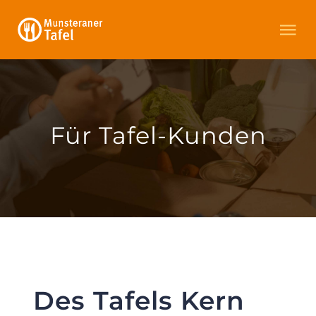
Zum
Tog
Inhalt
Nav
springen
Startseite
Für Tafel-Kunden
Aktuelles
Für Tafel-Kunden
Über Uns
Förderer
Des Tafels Kern
Spenden und Helfen